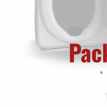
Pack
À