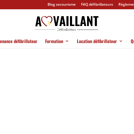
Blog secourisme
FAQ défibrillateurs
Règlement
enance défibrillateur
Formation
Location défibrillateur
Q