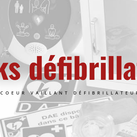
s défibrill
 COEUR VAILLANT DÉFIBRILLATEU