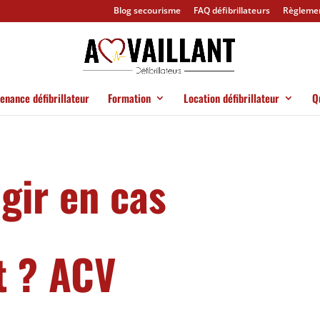
Blog secourisme
FAQ défibrillateurs
Règlement
enance défibrillateur
Formation
Location défibrillateur
Q
ir en cas
t ? ACV