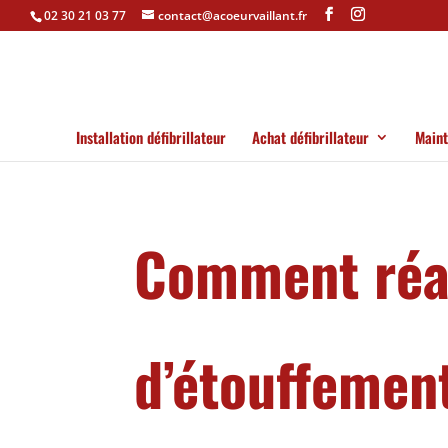
Panneau de gestion des cookies
02 30 21 03 77
contact@acoeurvaillant.fr
Installation défibrillateur
Achat défibrillateur
Maint
Comment réag
d’étouffemen