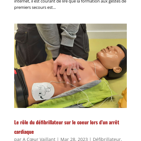
internet, il est courant de lire que la formation aux gestes de
premiers secours est...
Le rôle du défibrillateur sur le coeur lors d’un arrêt
cardiaque
par
A Cœur Vaillant
|
Mar 28, 2023
|
Défibrillateur
,