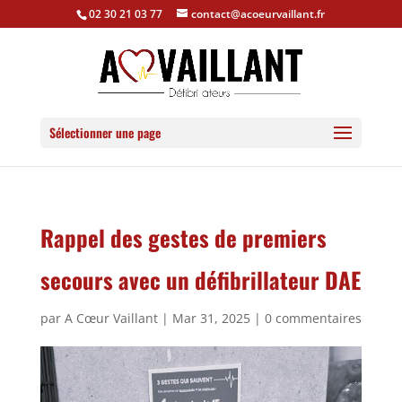
Panneau de gestion des cookies
02 30 21 03 77
contact@acoeurvaillant.fr
Sélectionner une page
Rappel des gestes de premiers
secours avec un défibrillateur DAE
par
A Cœur Vaillant
|
Mar 31, 2025
|
0 commentaires