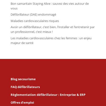
Bon samaritain Staying Alive : sauvez des vies autour de
vous
Défibrillateur (DAE) endommagé
Maladies cardiovasculaires risques
Avoir un défibrillateur, c’est bien, l’installer et l’entretenir par
un professionnel, c’est mieux !
Les maladies cardiovasculaires chez les femmes : un enjeu
majeur de santé
Blog secourisme
FAQ défibrillateurs
Règlementation défibrillateur : Entreprise & ERP
Offres d’emploi