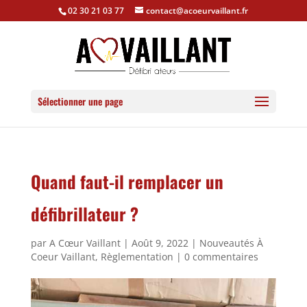
Panneau de gestion des cookies
02 30 21 03 77
contact@acoeurvaillant.fr
Sélectionner une page
Quand faut-il remplacer un
défibrillateur ?
par
A Cœur Vaillant
|
Août 9, 2022
|
Nouveautés À
Coeur Vaillant
,
Règlementation
|
0 commentaires