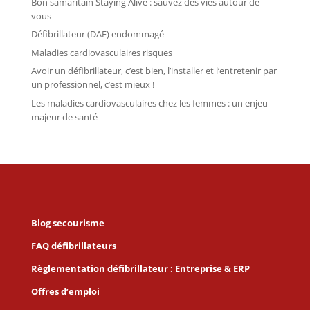
Bon samaritain Staying Alive : sauvez des vies autour de
vous
Défibrillateur (DAE) endommagé
Maladies cardiovasculaires risques
Avoir un défibrillateur, c’est bien, l’installer et l’entretenir par
un professionnel, c’est mieux !
Les maladies cardiovasculaires chez les femmes : un enjeu
majeur de santé
Blog secourisme
FAQ défibrillateurs
Règlementation défibrillateur : Entreprise & ERP
Offres d’emploi